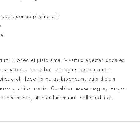
sectetuer adipiscing elit.
s.
ue.
etium. Donec et justo ante. Vivamus egestas sodales
is natoque penatibus et magnis dis parturient
istique elit lobortis purus bibendum, quis dictum
 eros porttitor mattis. Curabitur massa magna, tempor
eet nisl massa, at interdum mauris sollicitudin et.