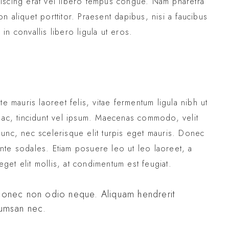
dipiscing erat vel libero tempus congue. Nam pharetra
 aliquet porttitor. Praesent dapibus, nisi a faucibus
n convallis libero ligula ut eros.
e mauris laoreet felis, vitae fermentum ligula nibh ut
 ac, tincidunt vel ipsum. Maecenas commodo, velit
unc, nec scelerisque elit turpis eget mauris. Donec
 ante sodales. Etiam posuere leo ut leo laoreet, a
 eget elit mollis, at condimentum est feugiat.
. Donec non odio neque. Aliquam hendrerit
ccumsan nec.