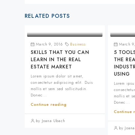
RELATED POSTS
March 9, 2016
Business
March 9
SKILLS THAT YOU CAN
5 TOOL
LEARN IN THE REAL
THE REA
ESTATE MARKET
INDUST
USING
Lorem ipsum dolor sit amet,
consectetur adipiscing elit. Duis
Lorem ipsu
mollis et sem sed sollicitudin.
consectetur
Donec...
mollis et s
Donec...
Continue reading
Continue 
by Joana Ubach
by Joan