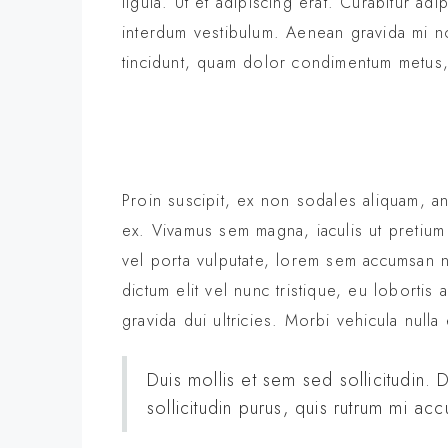
ligula. Ut et adipiscing erat. Curabitur a
interdum vestibulum. Aenean gravida mi non
tincidunt, quam dolor condimentum metus, i
Proin suscipit, ex non sodales aliquam, ant
ex. Vivamus sem magna, iaculis ut pretium
vel porta vulputate, lorem sem accumsan n
dictum elit vel nunc tristique, eu lobortis
gravida dui ultricies. Morbi vehicula nulla
Duis mollis et sem sed sollicitudin
sollicitudin purus, quis rutrum mi a