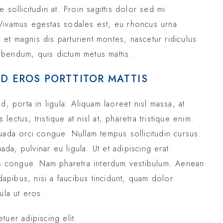
sollicitudin at. Proin sagittis dolor sed mi
Vivamus egestas sodales est, eu rhoncus urna
t magnis dis parturient montes, nascetur ridiculus
 bibendum, quis dictum metus mattis.
ED EROS PORTTITOR MATTIS
, porta in ligula. Aliquam laoreet nisl massa, at
 lectus, tristique at nisl at, pharetra tristique enim.
lesuada orci congue. Nullam tempus sollicitudin cursus.
ada, pulvinar eu ligula. Ut et adipiscing erat.
pus congue. Nam pharetra interdum vestibulum. Aenean
dapibus, nisi a faucibus tincidunt, quam dolor
ula ut eros.
tuer adipiscing elit.