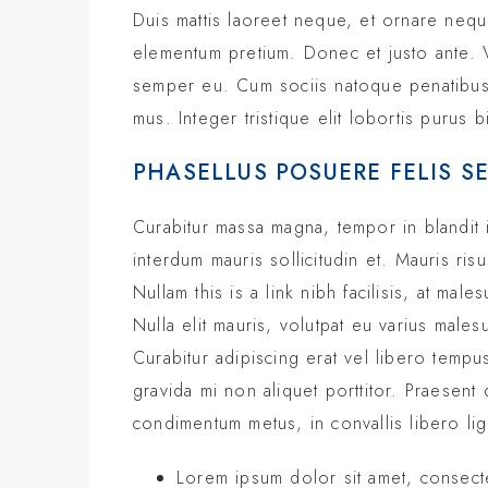
Duis mattis laoreet neque, et ornare neque 
elementum pretium. Donec et justo ante. 
semper eu. Cum sociis natoque penatibus e
mus. Integer tristique elit lobortis purus
PHASELLUS POSUERE FELIS S
Curabitur massa magna, tempor in blandit id
interdum mauris sollicitudin et. Mauris risus
Nullam this is a link nibh facilisis, at ma
Nulla elit mauris, volutpat eu varius malesu
Curabitur adipiscing erat vel libero tem
gravida mi non aliquet porttitor. Praesent 
condimentum metus, in convallis libero lig
Lorem ipsum dolor sit amet, consecte