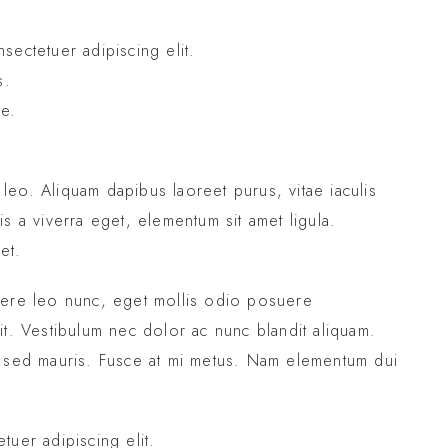
sectetuer adipiscing elit.
s.
ue.
eo. Aliquam dapibus laoreet purus, vitae iaculis
s a viverra eget, elementum sit amet ligula.
et.
uere leo nunc, eget mollis odio posuere
it. Vestibulum nec dolor ac nunc blandit aliquam.
c sed mauris. Fusce at mi metus. Nam elementum dui
tuer adipiscing elit.