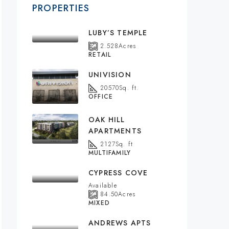
PROPERTIES
LUBY’S TEMPLE
2.528
Acres
RETAIL
UNIVISION
20570
Sq. ft.
OFFICE
OAK HILL
APARTMENTS
2127
Sq. ft
MULTIFAMILY
CYPRESS COVE
Available
84.50
Acres
MIXED
ANDREWS APTS