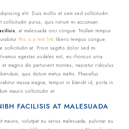
ipiscing elit. Duis mollis et sem sed sollicitudin.
sollicitudin purus, quis rutrum mi accumsan
cilisis
, at malesuada orci congue. Nullam tempus
Curabitur
this is a text link
libero tempus congue.
sollicitudin at. Proin sagittis dolor sed mi
Vivamus egestas sodales est, eu rhoncus urna
t magnis dis parturient montes, nascetur ridiculus
 bibendum, quis dictum metus mattis. Phasellus
urabitur massa magna, tempor in blandit id, porta in
dum mauris sollicitudin et.
NIBH FACILISIS AT MALESUADA
it mauris, volutpat eu varius malesuada, pulvinar eu