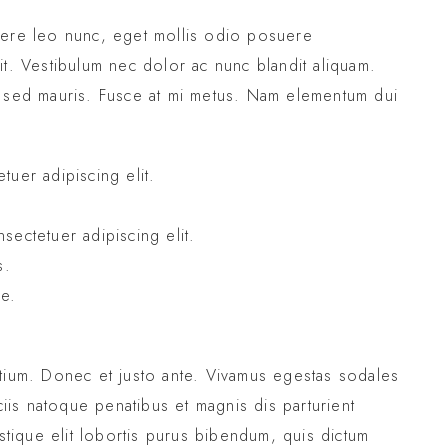
uere leo nunc, eget mollis odio posuere
it. Vestibulum nec dolor ac nunc blandit aliquam.
c sed mauris. Fusce at mi metus. Nam elementum dui
tuer adipiscing elit.
sectetuer adipiscing elit.
s.
ue.
etium. Donec et justo ante. Vivamus egestas sodales
is natoque penatibus et magnis dis parturient
istique elit lobortis purus bibendum, quis dictum