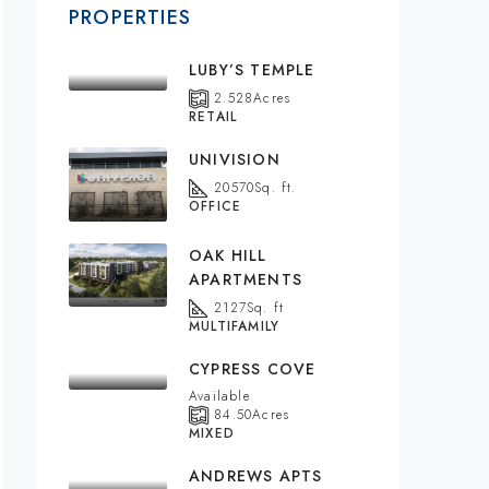
PROPERTIES
LUBY’S TEMPLE
2.528
Acres
RETAIL
UNIVISION
20570
Sq. ft.
OFFICE
OAK HILL
APARTMENTS
2127
Sq. ft
MULTIFAMILY
CYPRESS COVE
Available
84.50
Acres
MIXED
ANDREWS APTS