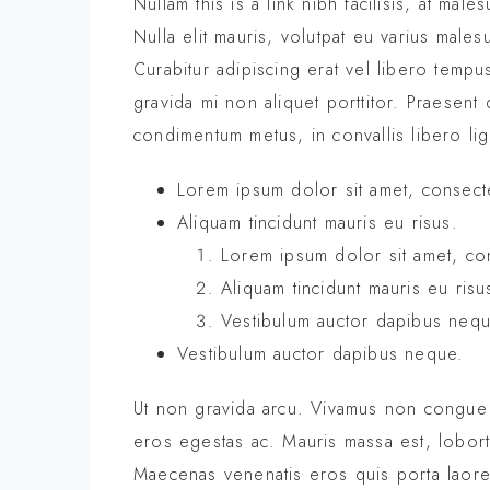
Nullam this is a link nibh facilisis, at ma
Nulla elit mauris, volutpat eu varius malesu
Curabitur adipiscing erat vel libero tem
gravida mi non aliquet porttitor. Praesent 
condimentum metus, in convallis libero lig
Lorem ipsum dolor sit amet, consecte
Aliquam tincidunt mauris eu risus.
Lorem ipsum dolor sit amet, con
Aliquam tincidunt mauris eu risu
Vestibulum auctor dapibus neq
Vestibulum auctor dapibus neque.
Ut non gravida arcu. Vivamus non congue l
eros egestas ac. Mauris massa est, loborti
Maecenas venenatis eros quis porta laore