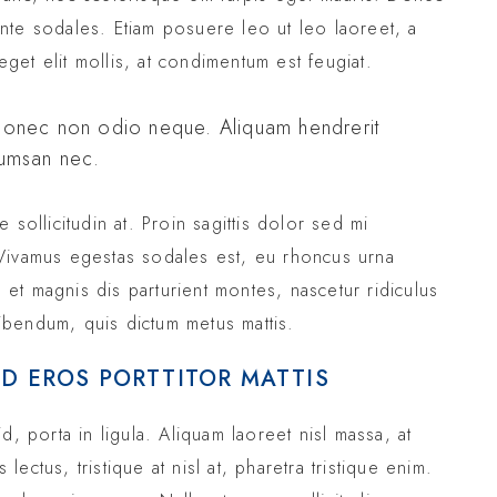
 ante sodales. Etiam posuere leo ut leo laoreet, a
 eget elit mollis, at condimentum est feugiat.
. Donec non odio neque. Aliquam hendrerit
ccumsan nec.
sollicitudin at. Proin sagittis dolor sed mi
Vivamus egestas sodales est, eu rhoncus urna
t magnis dis parturient montes, nascetur ridiculus
 bibendum, quis dictum metus mattis.
ED EROS PORTTITOR MATTIS
, porta in ligula. Aliquam laoreet nisl massa, at
 lectus, tristique at nisl at, pharetra tristique enim.