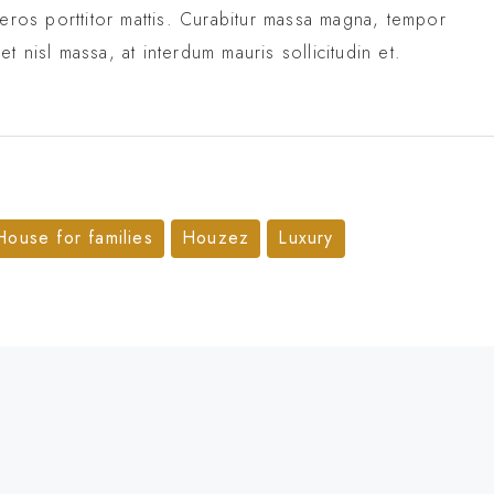
 eros porttitor mattis. Curabitur massa magna, tempor
eet nisl massa, at interdum mauris sollicitudin et.
House for families
Houzez
Luxury