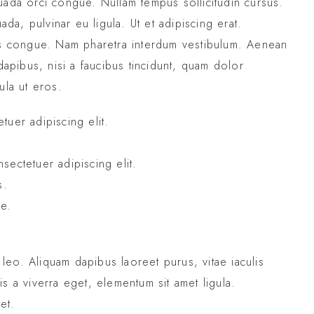
lesuada orci congue. Nullam tempus sollicitudin cursus.
ada, pulvinar eu ligula. Ut et adipiscing erat.
pus congue. Nam pharetra interdum vestibulum. Aenean
dapibus, nisi a faucibus tincidunt, quam dolor
ula ut eros.
tuer adipiscing elit.
sectetuer adipiscing elit.
s.
ue.
eo. Aliquam dapibus laoreet purus, vitae iaculis
s a viverra eget, elementum sit amet ligula.
et.